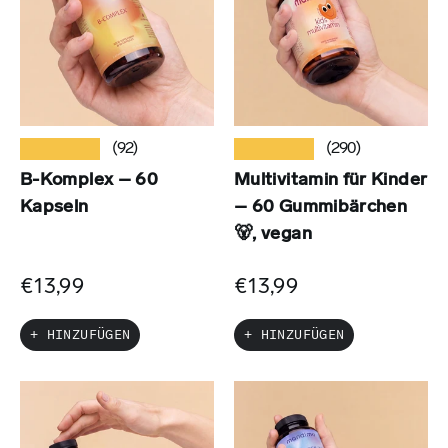
★★★★★
★★★★★
(92)
(290)
B-Komplex – 60
Multivitamin für Kinder
Kapseln
– 60 Gummibärchen
🐻, vegan
€13,99
€13,99
+ HINZUFÜGEN
+ HINZUFÜGEN