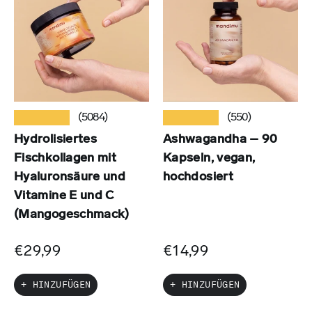
★★★★★
★★★★★
(5084)
(550)
Hydrolisiertes
Ashwagandha – 90
Fischkollagen mit
Kapseln, vegan,
Hyaluronsäure und
hochdosiert
Vitamine E und C
(Mangogeschmack)
€29,99
€14,99
+ HINZUFÜGEN
+ HINZUFÜGEN