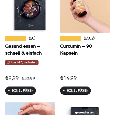
★★★★★
★★★★★
(20)
(2502)
Gesund essen –
Curcumin – 90
schnell & einfach
Kapseln
Um 69% reduziert
€9,99
€14,99
€32,99
+ HINZUFÜGEN
+ HINZUFÜGEN