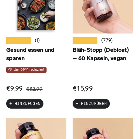
★★★★★
★★★★★
(1)
(779)
Gesund essen und
Bläh-Stopp (Debloat)
sparen
– 60 Kapseln, vegan
Um 69% reduziert
€9,99
€15,99
€32,99
+ HINZUFÜGEN
+ HINZUFÜGEN