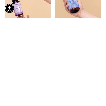
★★★★★
★★★★★
(43)
(169)
Haarkomplex für
Magnesiumkomplex –
Frauen – 60 Kapseln,
90 Kapseln, vegan,
vegan
hochdosiert
€24,99
€16,99
+ HINZUFÜGEN
+ HINZUFÜGEN