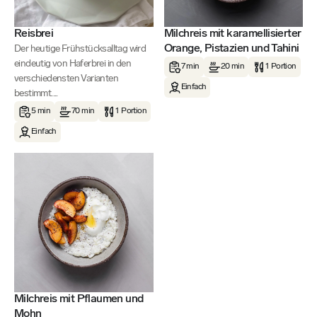
Reisbrei
Milchreis mit karamellisierter
Orange, Pistazien und Tahini
Der heutige Frühstücksalltag wird
eindeutig von Haferbrei in den
7 min
20 min
1 Portion
verschiedensten Varianten
Einfach
bestimmt....
5 min
70 min
1 Portion
Einfach
Milchreis mit Pflaumen und
Mohn