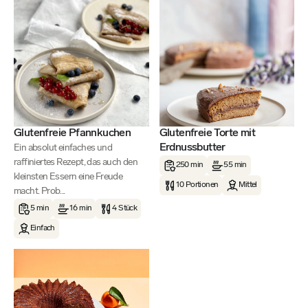
Glutenfreie Pfannkuchen
Glutenfreie Torte mit
Erdnussbutter
Ein absolut einfaches und
raffiniertes Rezept, das auch den
250 min
55 min
kleinsten Essern eine Freude
10 Portionen
Mittel
macht. Prob...
5 min
16 min
4 Stück
Einfach