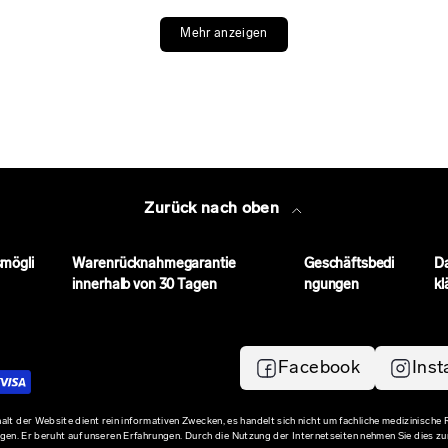
Mehr anzeigen
Zurück nach oben
mögli
Warenrücknahmegarantie
Geschäftsbedi
D
innerhalb von 30 Tagen
ngungen
kl
Facebook
Ins
halt der Website dient rein informativen Zwecken, es handelt sich nicht um fachliche medizinische
en. Er beruht auf unseren Erfahrungen. Durch die Nutzung der Internetseiten nehmen Sie dies zu