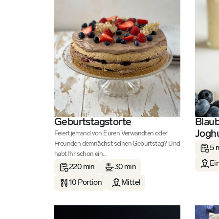
Geburtstagstorte
Blaub
Jogh
Feiert jemand von Euren Verwandten oder
Freunden demnächst seinen Geburtstag? Und
5 
habt Ihr schon ein...
Ei
220 min
30 min
10 Portion
Mittel