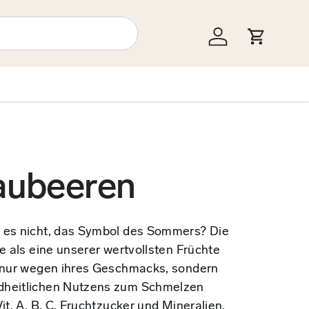
Einloggen
Einkauf
aubeeren
 es nicht, das Symbol des Sommers? Die
ie als eine unserer wertvollsten Früchte
t nur wegen ihres Geschmacks, sondern
dheitlichen Nutzens zum Schmelzen
it. A, B, C, Fruchtzucker und Mineralien.