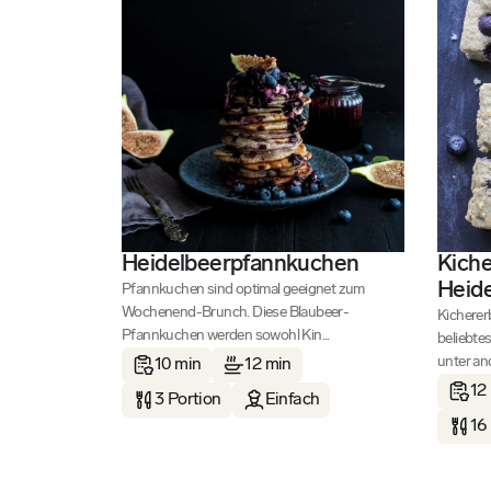
Heidelbeerpfannkuchen
Kiche
Heid
Pfannkuchen sind optimal geeignet zum
Wochenend-Brunch. Diese Blaubeer-
Kicherer
Pfannkuchen werden sowohl Kin...
beliebte
unter and
10 min
12 min
12
3 Portion
Einfach
16