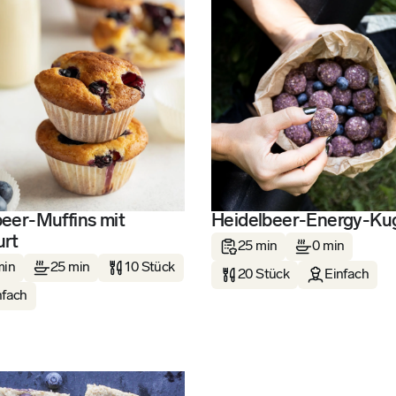
eer-Muffins mit
Heidelbeer-Energy-Ku
urt
25 min
0 min
min
25 min
10 Stück
20 Stück
Einfach
nfach