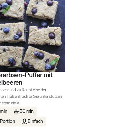
rerbsen-Puffer mit
elbeeren
bsen sind zu Recht eine der
sten Hülsenfrüchte. Sie unterstützen
erem die V...
 min
30 min
 Portion
Einfach