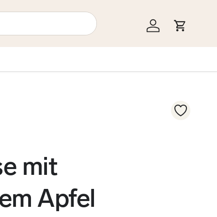
Einloggen
Einkauf
e mit
em Apfel