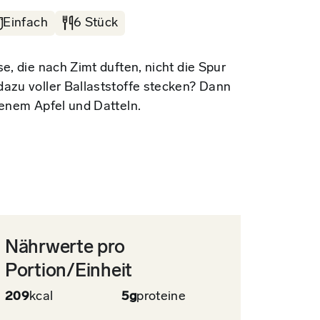
Einfach
6 Stück
e, die nach Zimt duften, nicht die Spur
dazu voller Ballaststoffe stecken? Dann
benem Apfel und Datteln.
Nährwerte pro
Portion/Einheit
209
kcal
5g
proteine