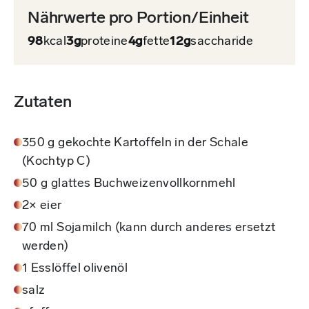
Nährwerte pro Portion/Einheit
98
kcal
3g
proteine
4g
fette
12g
saccharide
Zutaten
350 g gekochte Kartoffeln in der Schale
(Kochtyp C)
50 g glattes Buchweizenvollkornmehl
2× eier
70 ml Sojamilch (kann durch anderes ersetzt
werden)
1 Esslöffel olivenöl
salz