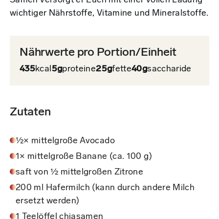
Samen versorgt er Euch mit einer vollen Ladung
wichtiger Nährstoffe, Vitamine und Mineralstoffe.
Nährwerte pro Portion/Einheit
435
kcal
5g
proteine
25g
fette
40g
saccharide
Zutaten
½× mittelgroße Avocado
1× mittelgroße Banane (ca. 100 g)
saft von ½ mittelgroßen Zitrone
200 ml Hafermilch (kann durch andere Milch
ersetzt werden)
1 Teelöffel chiasamen