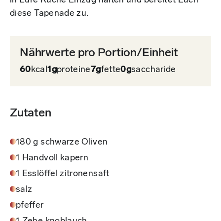
in Eure Küche Einzug halten und bereitet Euch
diese Tapenade zu.
Nährwerte pro Portion/Einheit
60
kcal
1g
proteine
7g
fette
0g
saccharide
Zutaten
180 g schwarze Oliven
1 Handvoll kapern
1 Esslöffel zitronensaft
salz
pfeffer